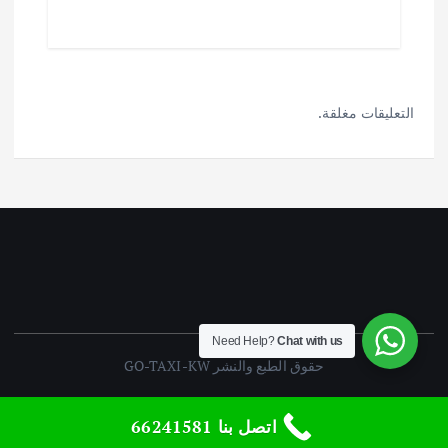
التعليقات مغلقة.
Need Help?
Chat with us
حقوق الطبع والنشر GO-TAXI-KW
اتصل بنا 66241581