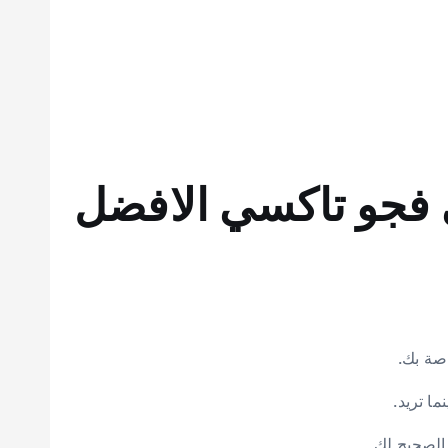
 فجو تاكسي الافضل
صة بك.
ما تريد.
 الصحيح لك.