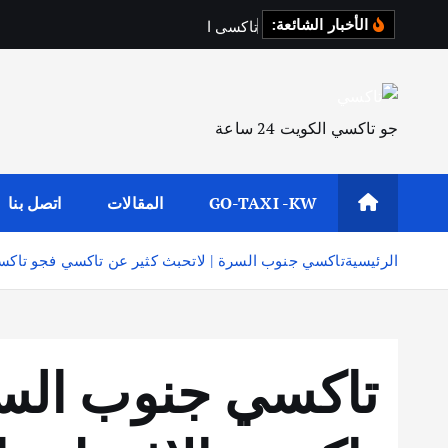
الأخبار الشائعة:
ت
ا
ك
س
ي
ا
ل
ف
ر
د
و
س
جو تاكسي الكويت 24 ساعة
GO-TAXI -KW
المقالات
اتصل بنا
الرئيسية
تاكسي جنوب السرة | لاتحبث كثير عن تاكسي فجو تاكس
تاكسي جنوب السر