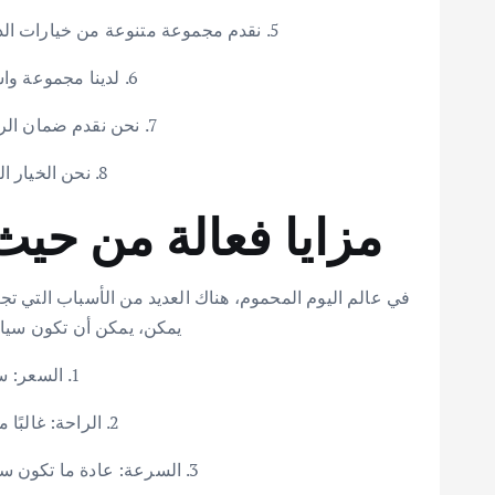
5. نقدم مجموعة متنوعة من خيارات الدفع، بما في ذلك بطاقات الائتمان والنقد، لذلك يمكنك التأكد من أنك ستتمكن من الدفع مقابل رحلتك بسهولة.
6. لدينا مجموعة واسعة من الوجهات للاختيار من بينها، بحيث يمكنك الوصول بسهولة إلى وجهتك التي تريدها.
7. نحن نقدم ضمان الرضا بنسبة 100٪، لذلك يمكنك التأكد من أنك ستكون سعيدًا برحلتك مع تاكسي جنوب السرة.
8. نحن الخيار الأفضل للنقل في السرة الكويت ونأمل أن تختارنا كمزود خدمات النقل في المستقبل!
مزايا فعالة من حيث
في عالم اليوم المحموم، هناك العديد من الأسباب التي تج
يمكن، يمكن أن تكون سيارا
1. السعر: سيارات الأجرة غير مكلفة نسبيًا، مما يجعلها خيارًا جيدًا إذا كانت ميزانيتك محدودة.
2. الراحة: غالبًا ما تكون سيارات الأجرة هي الطريقة الأسرع والأكثر ملاءمة للانتقال من مكان إلى آخر.
3. السرعة: عادة ما تكون سيارات الأجرة أسرع من وسائل النقل الأخرى، مما يجعلها خيارًا مثاليًا إذا كنت في عجلة من أمرك.