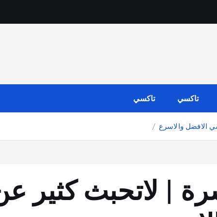
تاكسي
تاكسي
ي الافضل والاسرع
ة | لاتحبث كثير ع