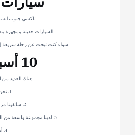
سيارات 
تاكسي جنوب الس
السيارات حديثة ومجهزة بنظام تحديد المواقع العالمي (GPS)، 
سواء كنت تبحث عن رحلة سريعة إل
10 أسباب لاختيار تاكسي جنوب السرة
هناك العديد من الأ
1. نحن متواجدون
2. سائقينا مرخصون ومؤمن عليهم، مما يعني أنه يمكنك التأكد من أنك ستكون بأمان أثناء رحلتك.
3. لدينا مجموعة واسعة من السيارات وسيارات الأجرة للاختيار من بينها، حتى تتمكن من العثور على السيارة المثالية لاحتياجاتك.
4. أسعارنا معقولة جدًا ويمكنك دائمًا العثور على سيارة أجرة تناسب ميزانيتك.