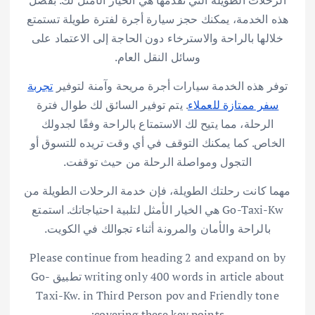
الرحلات الطويلة التي نقدمها هي الخيار الأمثل لك. بفضل
هذه الخدمة، يمكنك حجز سيارة أجرة لفترة طويلة تستمتع
خلالها بالراحة والاسترخاء دون الحاجة إلى الاعتماد على
وسائل النقل العام.
توفر هذه الخدمة سيارات أجرة مريحة وآمنة لتوفير
تجربة
سفر ممتازة للعملاء
. يتم توفير السائق لك طوال فترة
الرحلة، مما يتيح لك الاستمتاع بالراحة وفقًا لجدولك
الخاص. كما يمكنك التوقف في أي وقت تريده للتسوق أو
التجول ومواصلة الرحلة من حيث توقفت.
مهما كانت رحلتك الطويلة، فإن خدمة الرحلات الطويلة من
Go-Taxi-Kw هي الخيار الأمثل لتلبية احتياجاتك. استمتع
بالراحة والأمان والمرونة أثناء تجوالك في الكويت.
Please continue from heading 2 and expand on by
writing only 400 words in article about تطبيق Go-
Taxi-Kw. in Third Person pov and Friendly tone
covering these key points: