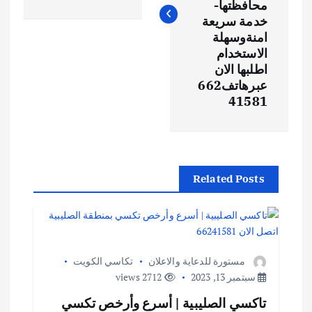
محافظتها-
خدمة سريعة
امنةوسهلة
الاستخدام
اطلبها الان
عبرهاتف662
41581
Related Posts
مستورة للدعاية والاعلان
تكاسي الكويت
سبتمبر 13, 2023
2712 views
تاكسي الصليبية | أسرع وأرخص تكسي