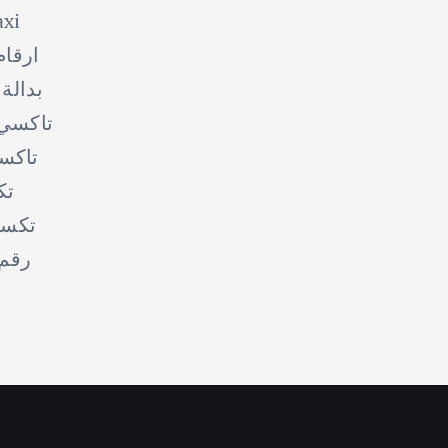
axi
ارقا
بدالة
تاكسي 
تاكس
تك
تكسي
رقم