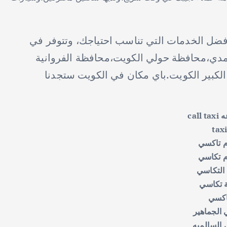
ضل الخدمات التي تناسب احتياجك، وتتوفر في
مدي،محافظة حولي الكويت،محافظة الفروانية
لكبير الكويت.باي مكان في الكويت ستجدنا
call taxi
tax
م تاكسي
م تكاسي
 التكاسي
ة تكاسي
اكسي
الجماهير
السالميه