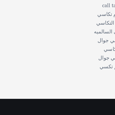
call t
م تكاسي
 التكاسي
السالميه
ي جوال
اسي
 جوال
 تكسي