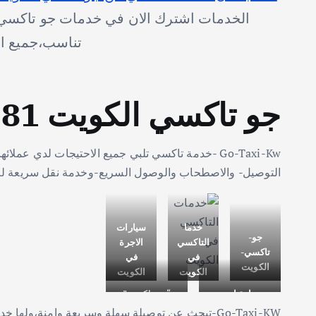
الخدمات اشترك الان في خدمات جو تاكسي ب
تناسب،جميع ال
جو تاكسي الكويت 66241581
Go-Taxi-Kw -خدمة تاكسي تلبي جميع الاحتيجات لدي
التوصيل- والاصطحاب والوصول السريع-وخدمة نقل سريعة ل
خدما
سيارات
جو-
التاكسي
الاجرة
تاكسي-
في
في
الكويت
الكويت
الكويت
سيارة اجره
“جو تاكسي”
Go-Taxi-KW-تبحث عن توصيلة سهلة وسريعة وامنة،و