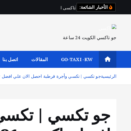
الأخبار الشائعة:
ت
ا
ك
س
ي
ا
ل
ف
ر
د
و
س
جو تاكسي الكويت 24 ساعة
GO-TAXI -KW
المقالات
اتصل بنا
الرئيسية
جو تكسي | تكسي وأجرة قرطبة احصل الان علي افضل تاكسي 81
جو تكسي | تكسي 