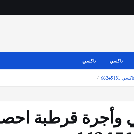
تاكسي
تاكسي
662451
وأجرة قرطبة احصل