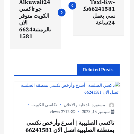
Alkuwait24
Taxi-Kw-
66241581تك
– جو تاكسي
سي يعمل
الكويت متوفر
24ساعة
الان
بالرميثية6624
1581
Related Posts
مستورة للدعاية والاعلان
تكاسي الكويت
سبتمبر 13, 2023
2712 views
تاكسي الصليبية | أسرع وأرخص تكسي
بمنطقة الصليبية اتصل الان 66241581