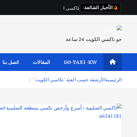
الأخبار الشائعة:
ت
ا
ك
س
ي
ا
ل
ف
ر
د
و
س
جو تاكسي الكويت 24 ساعة
GO-TAXI -KW
المقالات
اتصل بنا
الرئيسية
الأرشفة حسب الفئة "تكاسي الكويت"